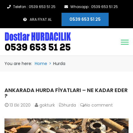
Telefon : 0539 653 51 25
Whasapp : 0539 653 51 25
0539 653 51 25
ARA FİYAT AL
You are here:
Home
>
Hurda
ANKARADA HURDA FIYATLARI – NE KADAR EDER
?
13
Eki 2020
gokturk
hurda
No comment