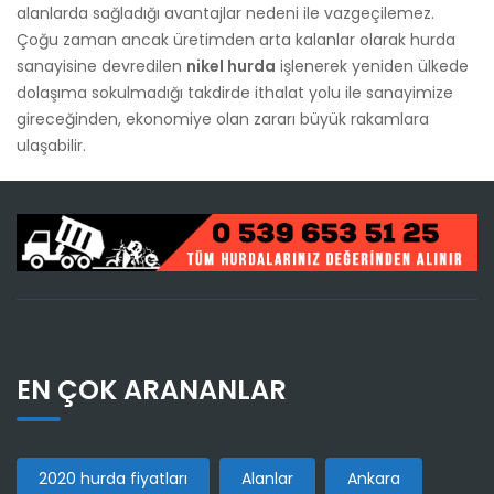
alanlarda sağladığı avantajlar nedeni ile vazgeçilemez.
Çoğu zaman ancak üretimden arta kalanlar olarak hurda
sanayisine devredilen
nikel hurda
işlenerek yeniden ülkede
dolaşıma sokulmadığı takdirde ithalat yolu ile sanayimize
gireceğinden, ekonomiye olan zararı büyük rakamlara
ulaşabilir.
EN ÇOK ARANANLAR
2020 hurda fiyatları
Alanlar
Ankara